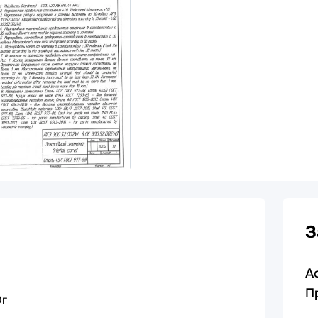
З
А
П
0г