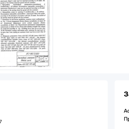
З
А
П
7