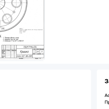
З
А
П
.