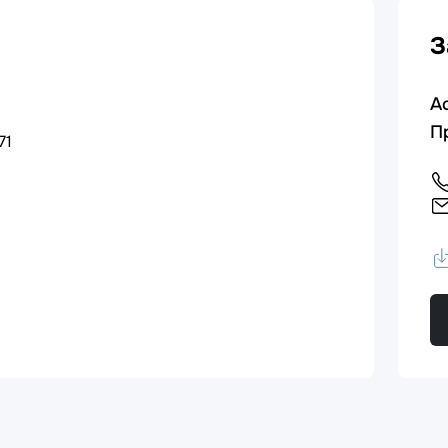
З
А
П
71