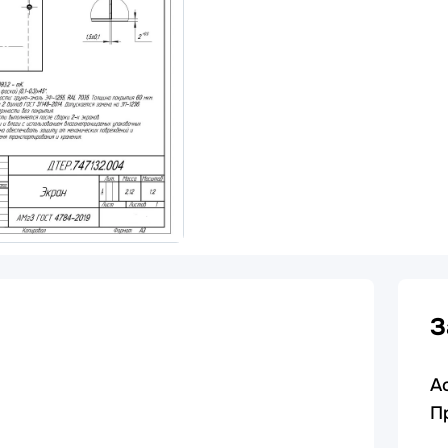
З
А
П