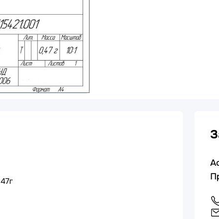
З
А
П
,47г