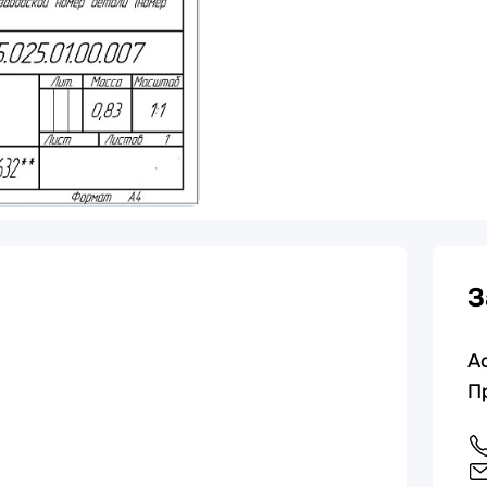
З
А
П