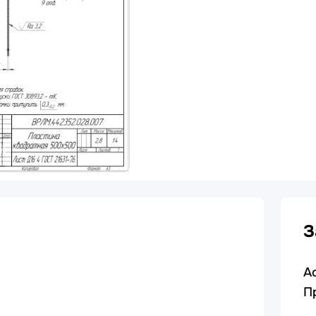
З
А
П