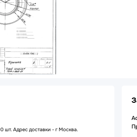
З
А
П
 шт. Адрес доставки - г Москва.