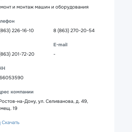
монт и монтаж машин и оборудования
елефон
(863) 226-16-10
8 (863) 270-20-54
E-mail
(863) 201-72-20
-
НН
166053590
дрес компании
 Ростов-на-Дону, ул. Селиванова, д. 49,
мещ. 19
Скачать