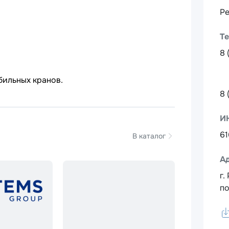
Ре
Т
8 
бильных кранов.
8 
И
6
В каталог
А
г.
по