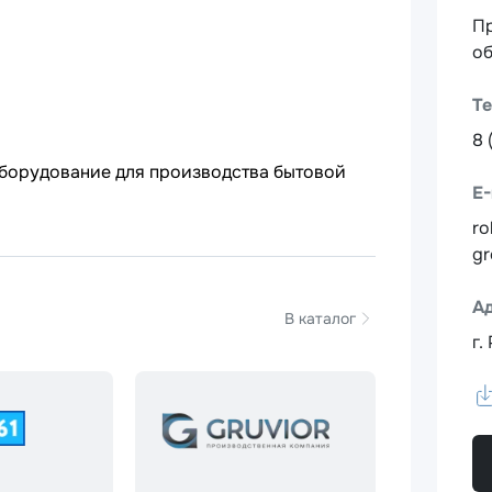
Пр
о
Т
8 
оборудование для производства бытовой
E-
ro
gr
А
В каталог
г.