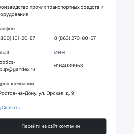
оизводство прочих транспортных средств и
борудования
елефон
(800) 101-20-87
8 (863) 270-80-67
mail
ИНН
botics-
6164039953
oup@yandex.ru
дрес компании
 Ростов-на-Дону, ул. Орская, д. 9
Скачать
Перейти на сайт компании