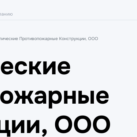
лические Противопожарные Конструкции, ООО
еские
пожарные
ции, ООО