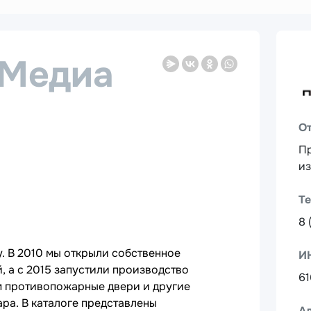
Медиа
О
Пр
и
Т
8 
. В 2010 мы открыли собственное
И
 а с 2015 запустили производство
61
им противопожарные двери и другие
ра. В каталоге представлены
А