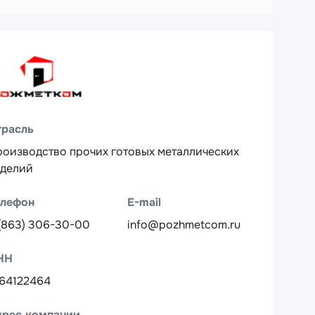
трасль
оизводство прочих готовых металлических
зделий
елефон
E-mail
(863) 306-30-00
info@pozhmetcom.ru
НН
64122464
дрес компании