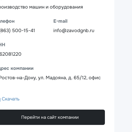
роизводство машин и оборудования
елефон
E-mail
(863) 500-15-41
info@zavodgnb.ru
НН
162081220
дрес компании
 Ростов-на-Дону, ул. Мадояна, д. 65/12, офис
Скачать
Перейти на сайт компании