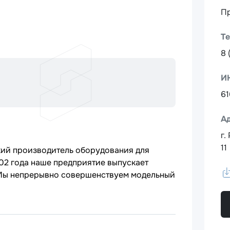
П
Т
8 
И
6
А
г.
11
кий производитель оборудования для
02 года наше предприятие выпускает
 Мы непрерывно совершенствуем модельный