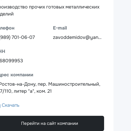
оизводство прочих готовых металлических
зделий
елефон
E-mail
(989) 701-06-07
zavoddemidov@yandex.ru
НН
168099953
дрес компании
 Ростов-на-Дону, пер. Машиностроительный,
 7/110, литер "а", ком. 21
Скачать
Перейти на сайт компании