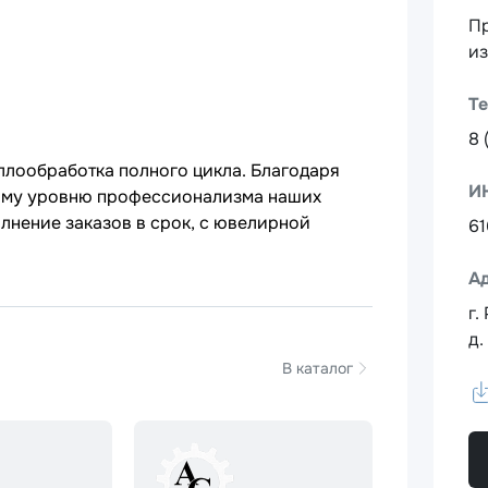
Пр
и
Т
8 
лообработка полного цикла. Благодаря
И
кому уровню профессионализма наших
лнение заказов в срок, с ювелирной
6
А
г.
д.
В каталог