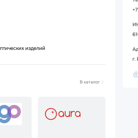
+7
И
6
птических изделий
А
г.
В каталог