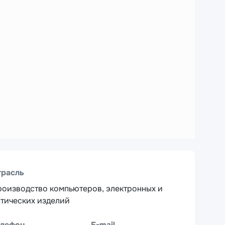
трасль
оизводство компьютеров, электронных и
тических изделий
елефон
E-mail