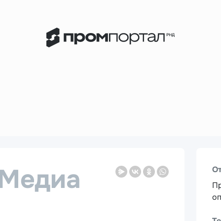
Медиа
О
Пр
оп
Т