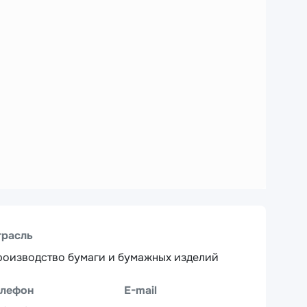
трасль
оизводство бумаги и бумажных изделий
елефон
E-mail