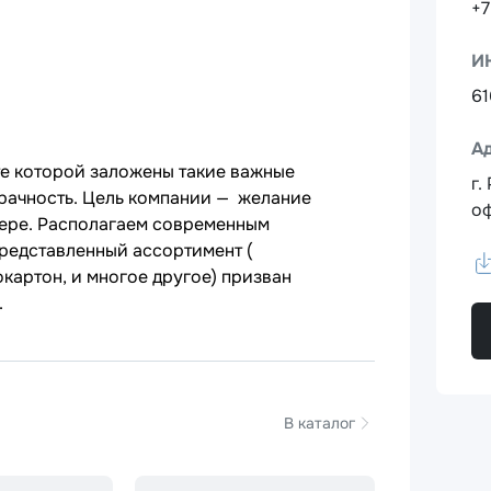
+7
И
6
А
те которой заложены такие важные
г.
озрачность. Цель компании — желание
оф
мере. Располагаем современным
редставленный ассортимент (
картон, и многое другое) призван
.
В каталог