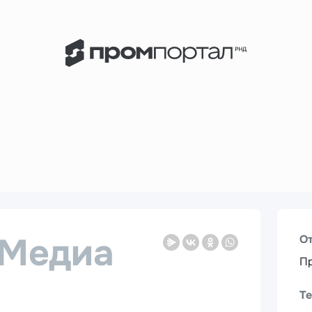
Медиа
О
Пр
Т