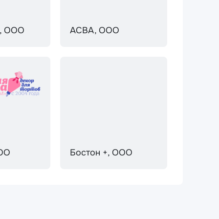
, ООО
АСВА, ООО
ОО
Бостон +, ООО