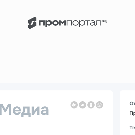
Медиа
О
Пр
Т