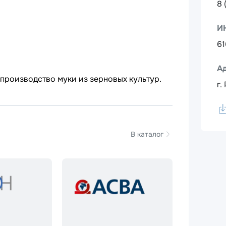
8 
И
61
А
производство муки из зерновых культур.
г.
В каталог