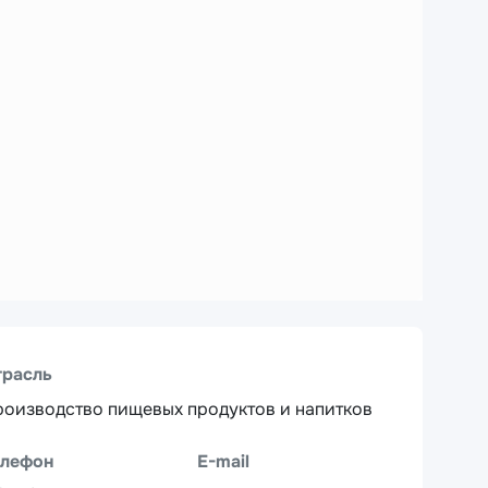
трасль
оизводство пищевых продуктов и напитков
елефон
E-mail