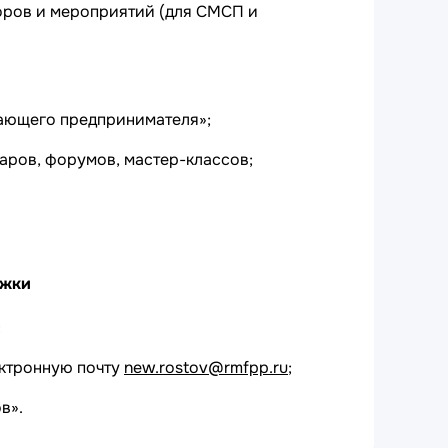
оров и мероприятий (для СМСП и
ающего предпринимателя»;
аров, форумов, мастер-классов;
ржки
;
ектронную почту
new.rostov@rmfpp.ru
;
в».