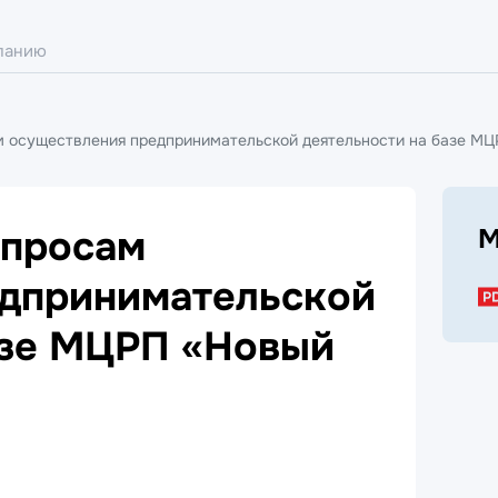
м осуществления предпринимательской деятельности на базе МЦ
опросам
М
едпринимательской
азе МЦРП «Новый