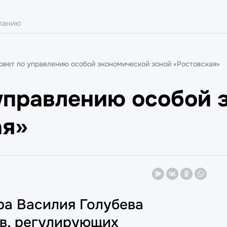
овет по управлению особой экономической зоной «Ростовская»
 управлению особой 
ая»
ра Василия Голубева
ов, регулирующих