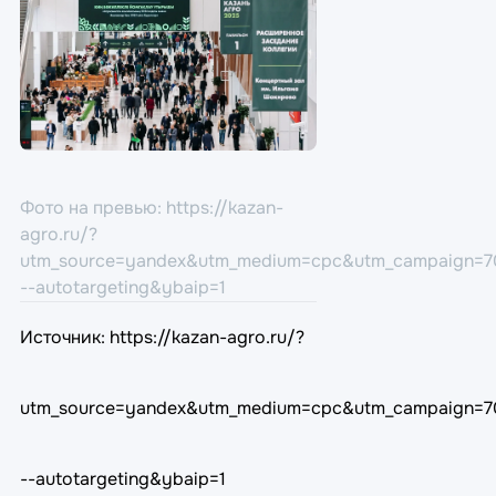
Фото на превью: https://kazan-
agro.ru/?
utm_source=yandex&utm_medium=cpc&utm_campaign=7
--autotargeting&ybaip=1
Источник:
https://kazan-agro.ru/?
utm_source=yandex&utm_medium=cpc&utm_campaign=7
--autotargeting&ybaip=1