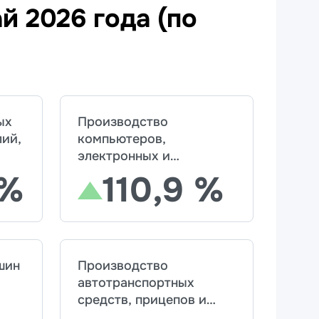
й 2026 года (по
ых
Производство
лий,
компьютеров,
электронных и
оптических изделий
 %
110,9 %
шин
Производство
автотранспортных
средств, прицепов и
полуприцепов