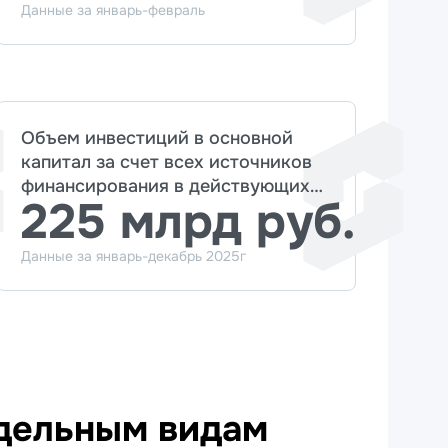
Данные за январь-февраль
Объем инвестиций в основной
капитал за счет всех источников
финансирования в действующих
225 млрд руб.
ценах по полному кругу
предприятий
Данные за январь-декабрь 2025г
дельным видам