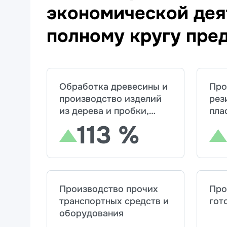
экономической деят
полному кругу пре
Обработка древесины и
Про
производство изделий
рез
из дерева и пробки,
пла
кроме мебели,
113 %
производство изделий
из соломки и
материалов для
плетения
Производство прочих
Про
транспортных средств и
гот
оборудования