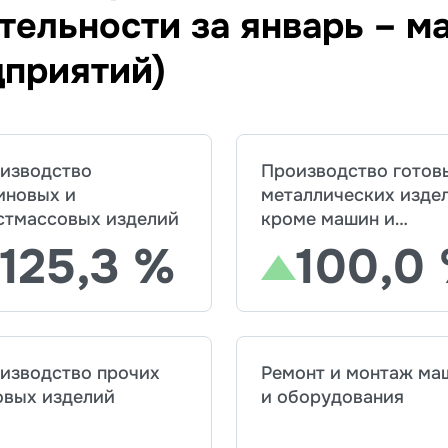
ельности за январь – ма
дприятий)
изводство
Производство готов
иновых и
металлических изде
стмассовых изделий
кроме машин и
оборудования
125,3 %
100,0
изводство прочих
Ремонт и монтаж ма
овых изделий
и оборудования